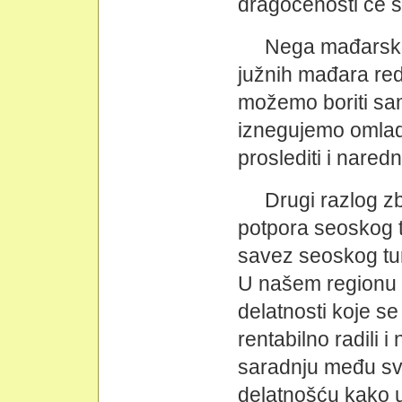
dragocenosti će s
Nega mađarskih
južnih mađara red
možemo boriti sam
iznegujemo omlad
proslediti i nare
Drugi razlog z
potpora seoskog t
savez seoskog tur
U našem regionu 
delatnosti koje s
rentabilno radili i
saradnju među svi
delatnošću kako u