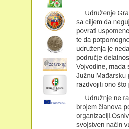
Udruženje Gra
sa ciljem da negu
povrati uspomene 
te da potpomogne
udruženja je neda
područje delatnos
Vojvodine, mada s
Južnu Mađarsku p
razdvojiti ono što 
Udružnje ne r
brojem članova po
organizaciji.Osniv
svojstven način v