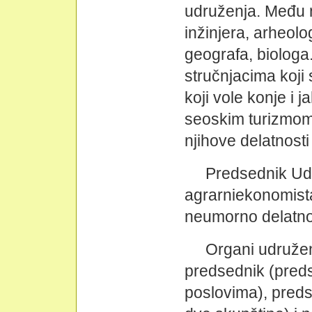
udruženja. Među n
inžinjera, arheolo
geografa, biologa
stručnjacima koji 
koji vole konje i 
seoskim turizmom i
njihove delatnosti 
Predsednik Ud
agrarniekonomista,
neumorno delatno
Organi udružen
predsednik (preds
poslovima), pred