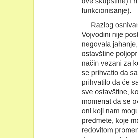
dve skupštine) i 
funkcionisanje).
Razlog osnivan
Vojvodini nije pos
negovala jahanje,
ostavštine poljopr
način vezani za ko
se prihvatio da 
prihvatilo da će sa
sve ostavštine, k
momenat da se ova
oni koji nam mogu 
predmete, koje mo
redovitom prome