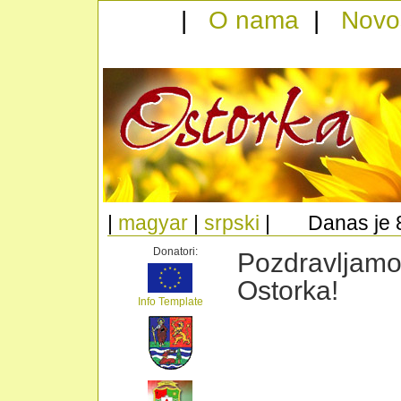
|
O nama
|
Novo
|
magyar
|
srpski
| Danas je 8.
Donatori:
Pozdravljamo
Ostorka!
Info Template